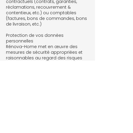
contractuels (contrats, garanties,
réclamations, recouvrement &
contentieux, etc.) ou comptables
(factures, bons de commandes, bons
de livraison, etc.)
Protection de vos données
personnelles
Rénova-Home met en œuvre des
mesures de sécurité appropriées et
raisonnables au regard des risques
présentés par les traitements, en vue
de protéger vos données personnelles
contre la destruction, la perte, la
modification, la divulgation ou l’accès
sans autorisation et toute autre forme
de traitement illégal.
Tous les employés et sous-traitants
de Rénova-Home qui ont accès à vos
données à caractère personnel dans
le cadre de leurs missions sont tenus
à une stricte confidentialité
professionnelle. Ils n'accèdent qu'aux
seules données dont ils ont besoin